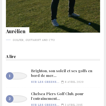
Aurélien
GOLFER, GUITARIST AND CTO
A lire
Brighton, son soleil et ses golfs en
bord de mer…
SUR LES GREENS...
8 AVRIL 2020
Chelsea Piers Golf Club, pour
l’entraînement…
SUR LES GREENS...
3 AVRIL 2015