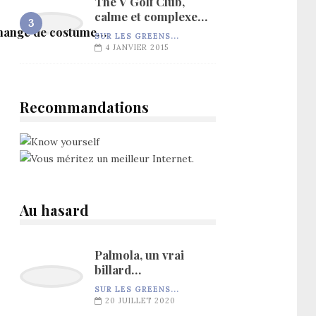
The V Golf Club,
calme et complexe…
change de costume…
SUR LES GREENS...
4 JANVIER 2015
Recommandations
Au hasard
Palmola, un vrai
billard…
SUR LES GREENS...
20 JUILLET 2020