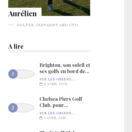
Aurélien
GOLFER, GUITARIST AND CTO
A lire
Brighton, son soleil et
ses golfs en bord de
mer…
SUR LES GREENS...
8 AVRIL 2020
Chelsea Piers Golf
Club, pour
l’entraînement…
SUR LES GREENS...
3 AVRIL 2015