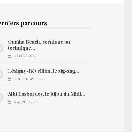
erniers parcours
Omaha Beach, scénique ou
technique…
13 AOÛT 2025
Lésigny-Réveillon, le zig-zag…
15 DÉCEMBRE 2023
Albi Lasbordes, le bijou du Midi…
16 AVRIL 2021