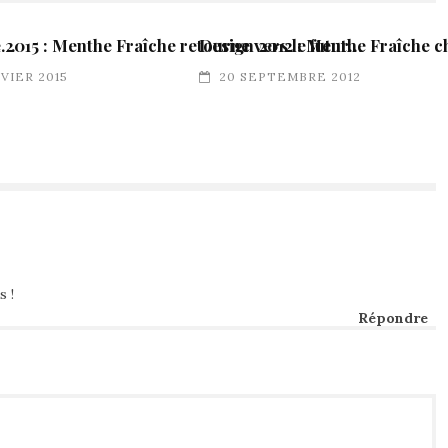
e…
 2015 : Menthe Fraîche retourne vers le futur…
Design 2012 : Menthe Fraîche 
NVIER 2015
20 SEPTEMBRE 2012
s !
Répondre