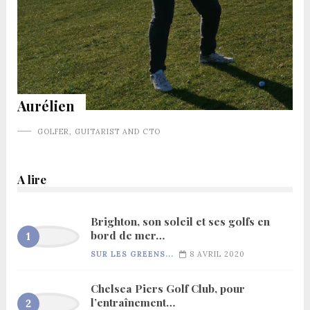
Aurélien
GOLFER, GUITARIST AND CTO
A lire
Brighton, son soleil et ses golfs en
bord de mer…
SUR LES GREENS...
8 AVRIL 2020
Chelsea Piers Golf Club, pour
l’entraînement…