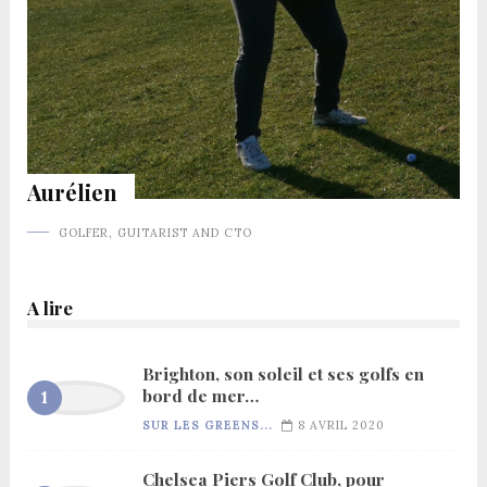
Aurélien
GOLFER, GUITARIST AND CTO
A lire
Brighton, son soleil et ses golfs en
bord de mer…
SUR LES GREENS...
8 AVRIL 2020
Chelsea Piers Golf Club, pour