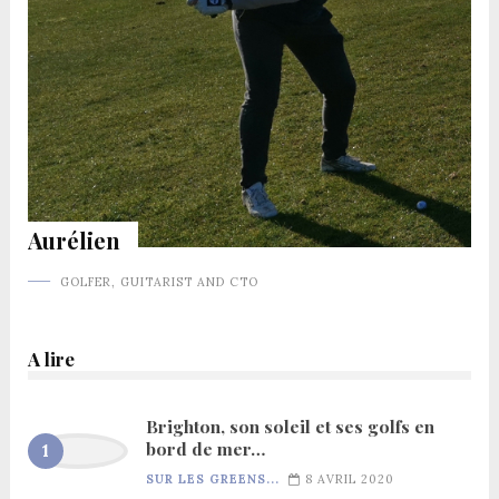
Aurélien
GOLFER, GUITARIST AND CTO
A lire
Brighton, son soleil et ses golfs en
bord de mer…
SUR LES GREENS...
8 AVRIL 2020