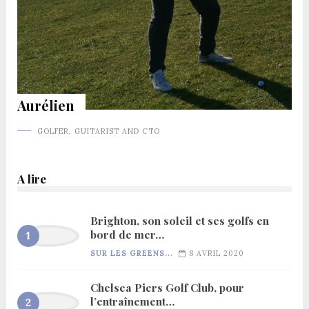
Aurélien
GOLFER, GUITARIST AND CTO
A lire
Brighton, son soleil et ses golfs en
bord de mer…
SUR LES GREENS...
8 AVRIL 2020
Chelsea Piers Golf Club, pour
l’entraînement…