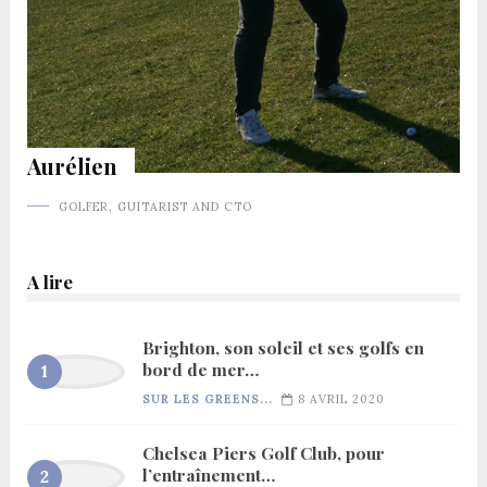
Aurélien
GOLFER, GUITARIST AND CTO
A lire
Brighton, son soleil et ses golfs en
bord de mer…
SUR LES GREENS...
8 AVRIL 2020
Chelsea Piers Golf Club, pour
l’entraînement…