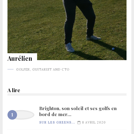
Aurélien
GOLFER, GUITARIST AND CTO
A lire
Brighton, son soleil et ses golfs en
bord de mer…
SUR LES GREENS...
8 AVRIL 2020